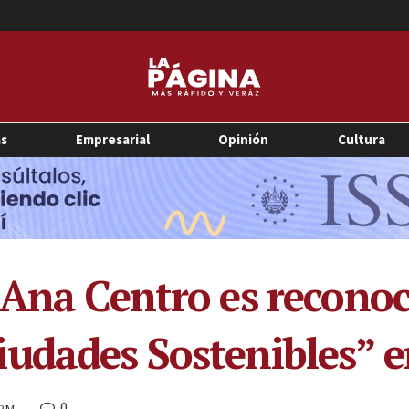
as
Empresarial
Opinión
Cultura
 Ana Centro es recono
udades Sostenibles” e
0
 PM