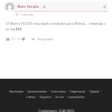
Neto Peralta
4 años atrás
El Nuevo FODES esta dando resultados para NIdeas…renuncian o
no hay$$$
0
0
Responder
Nacionales
Internacionales
Entrevistas
Empresarial
Opinión
Cultura
Deportes
Jet Set
Curiosidades
Contáctanos: 2246-0616