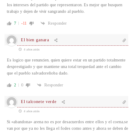
los intereses del partido que representaron. Es mejor que busquen
trabajo y dejen de vivir sangrando al pueblo.
7
-11
Responder
El bien ganara
4 años atrás
Es logico que renuncien, quien quiere estar en un partido totalmente
desprestigiado y que mantiene una total terquedad ante el cambio
que el pueblo salvadoreñoba dado.
2
0
Responder
El talconete verde
4 años atrás
Si «abandona» arena no es por desacuerdos entre ellos y el coena,se
van por que ya no les llega el fodes como antes y ahora se deben de