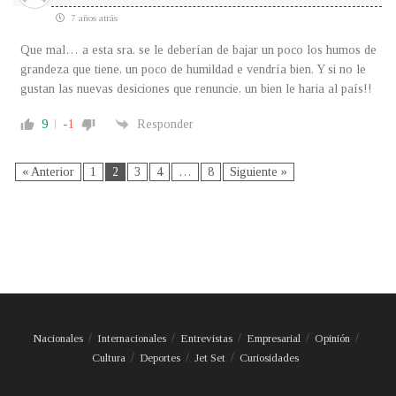
7 años atrás
Que mal… a esta sra. se le deberían de bajar un poco los humos de
grandeza que tiene, un poco de humildad e vendría bien. Y si no le
gustan las nuevas desiciones que renuncie, un bien le haria al país!!
9
-1
Responder
« Anterior
1
2
3
4
…
8
Siguiente »
Nacionales
Internacionales
Entrevistas
Empresarial
Opinión
Cultura
Deportes
Jet Set
Curiosidades