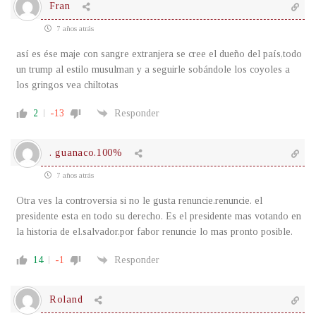
Fran
7 años atrás
así es ése maje con sangre extranjera se cree el dueño del país,todo
un trump al estilo musulman y a seguirle sobándole los coyoles a
los gringos vea chiltotas
2
-13
Responder
. guanaco.100%
7 años atrás
Otra ves la controversia si no le gusta renuncie.renuncie. el
presidente esta en todo su derecho. Es el presidente mas votando en
la historia de el.salvador.por fabor renuncie lo mas pronto posible.
14
-1
Responder
Roland