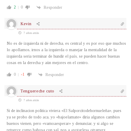
2
0
Responder
Kevin
7 años atrás
No es de izquierda ni de derecha, es central y es por eso que muchos
lo apollamos, irnos a la izquierda o manejar la mentalidad de la
izquierda seria terminar de hundir el país, se pueden hacer buenas
cosas en la derecha y aùn mejores en el centro.
0
-1
Responder
Tenguereche cuto
7 años atrás
Si de inclinacion politica viviera «El Salporcitodehornueleña», pues
ya se probo de todo aca, yo «bajoelamate» diria algunos cambios
buenos vienen, pero «vamoaesperar» y denunciar, y si algo se
retuerce como babosa con sal, pos a «votarles» otranvex