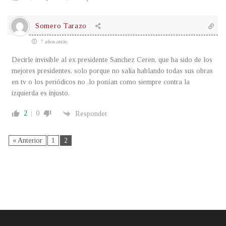
Somero Tarazo
7 años atrás
Decirle invisible al ex presidente Sanchez Ceren, que ha sido de los
mejores presidentes, solo porque no salia hablando todas sus obras
en tv o los periódicos no ,lo ponían como siempre contra la
izquierda es injusto.
2
0
Responder
« Anterior
1
2