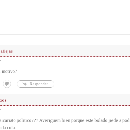
allejas
s
el motivo?
Responder
ios
s
 sicariato politico??? Averiguem bien porque este bolado jiede a pod
nda cola.