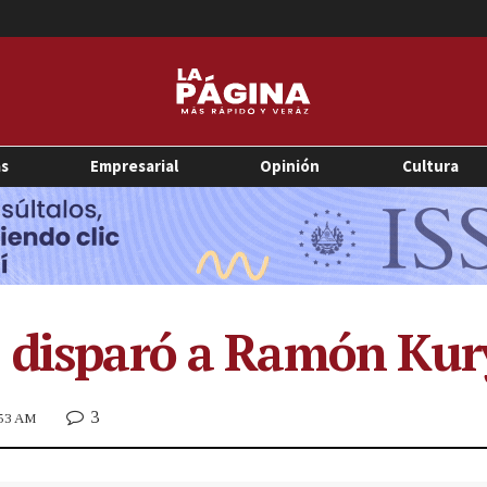
as
Empresarial
Opinión
Cultura
C disparó a Ramón Kur
3
:53 AM