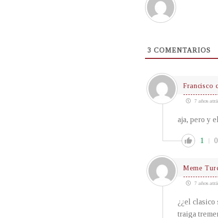
3
COMENTARIOS
Francisco c
7 años atrá
aja, pero y 
1
0
Meme Turc
7 años atrá
¿¿el clasico
traiga treme