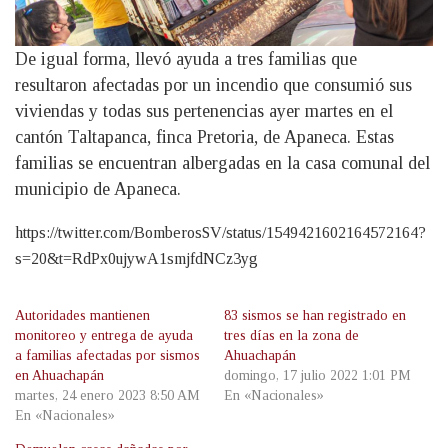
De igual forma, llevó ayuda a tres familias que
resultaron afectadas por un incendio que consumió sus
viviendas y todas sus pertenencias ayer martes en el
cantón Taltapanca, finca Pretoria, de Apaneca. Estas
familias se encuentran albergadas en la casa comunal del
municipio de Apaneca.
https://twitter.com/BomberosSV/status/1549421602164572164?
s=20&t=RdPx0ujywA1smjfdNCz3yg
Autoridades mantienen
83 sismos se han registrado en
monitoreo y entrega de ayuda
tres días en la zona de
a familias afectadas por sismos
Ahuachapán
en Ahuachapán
domingo, 17 julio 2022 1:01 PM
martes, 24 enero 2023 8:50 AM
En «Nacionales»
En «Nacionales»