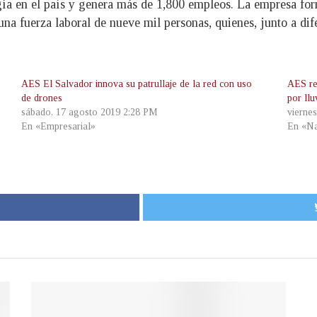
gía en el país y genera más de 1,800 empleos. La empresa fo
na fuerza laboral de nueve mil personas, quienes, junto a dife
AES El Salvador innova su patrullaje de la red con uso
AES res
de drones
por llu
sábado, 17 agosto 2019 2:28 PM
vierne
En «Empresarial»
En «Na