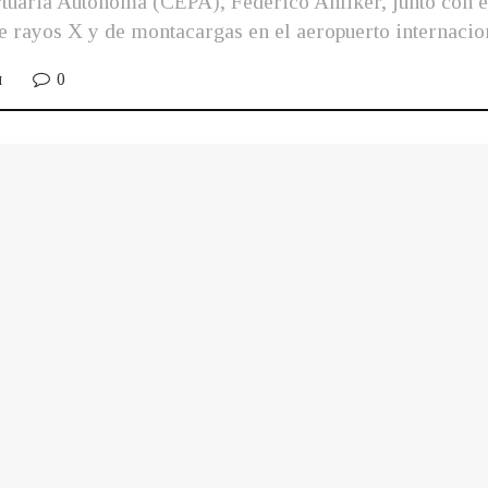
ortuaria Autónoma (CEPA), Federico Anliker, junto con
e rayos X y de montacargas en el aeropuerto internacio
0
M