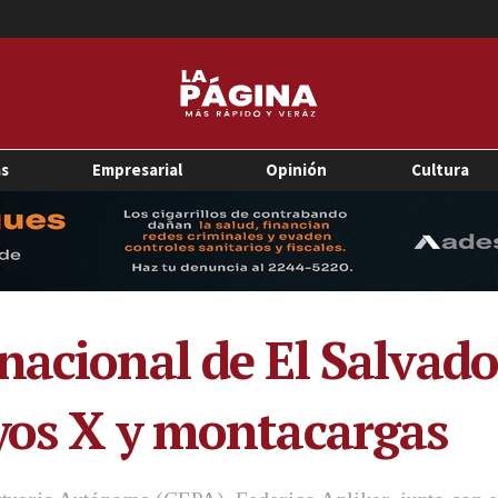
as
Empresarial
Opinión
Cultura
nacional de El Salvad
yos X y montacargas