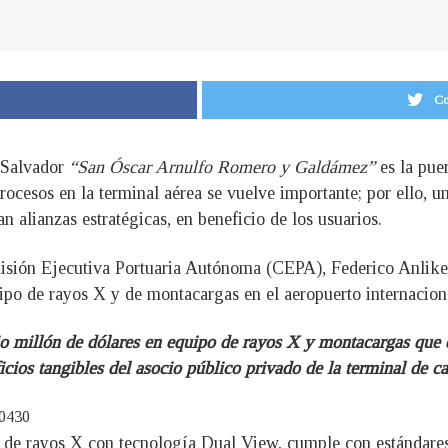
Co
l Salvador
“San Óscar Arnulfo Romero y Galdámez”
es la puer
procesos en la terminal aérea se vuelve importante; por ello, u
n alianzas estratégicas, en beneficio de los usuarios.
omisión Ejecutiva Portuaria Autónoma (CEPA), Federico Anlik
po de rayos X y de montacargas en el aeropuerto internaciona
 millón de dólares en equipo de rayos X y montacargas que es
ios tangibles del asocio público privado de la terminal de ca
20430
o de rayos X con tecnología Dual View, cumple con estándares