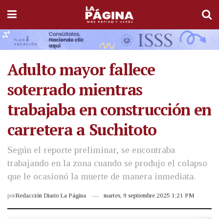
Adulto mayor fallece
soterrado mientras
trabajaba en construcción en
carretera a Suchitoto
Según el reporte preliminar, se encontraba
trabajando en la zona cuando se produjo el colapso
que le ocasionó la muerte de manera inmediata.
por
Redacción Diario La Página
martes, 9 septiembre 2025 1:21 PM