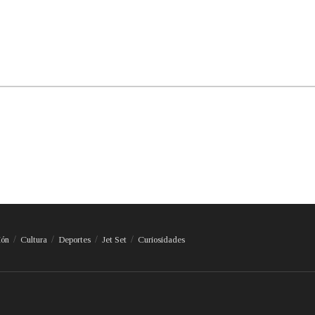
ión
Cultura
Deportes
Jet Set
Curiosidades