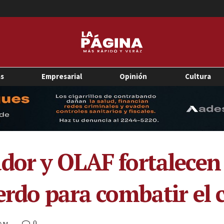
as
Empresarial
Opinión
Cultura
dor y OLAF fortalecen
erdo para combatir el c
0
 AM