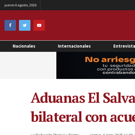
jueves 6 agosto, 2026
Nacionales
Internacionales
Entrevist
Aduanas El Salva
bilateral con acu
por
Redacción Diario La Página
viernes, 6 junio 2025 11:06