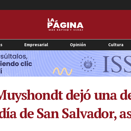
as
Empresarial
Opinión
Cultura
Muyshondt dejó una d
ldía de San Salvador, 