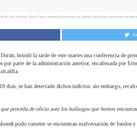
lde de San Salvador, Mario Durán presentó documentos con posibles indicios de cometimiento de delitos
Co
 Durán, brindó la tarde de este martes una conferencia de pren
s por parte de la administración anterior, encabezada por Er
alcaldía.
8 días, se han detectado dichos indicios; sin embargo, recalc
 que proceda de oficio ante los hallazgos que hemos encontra
yshondt pudo cometer se encuentran malversación de fondos y 