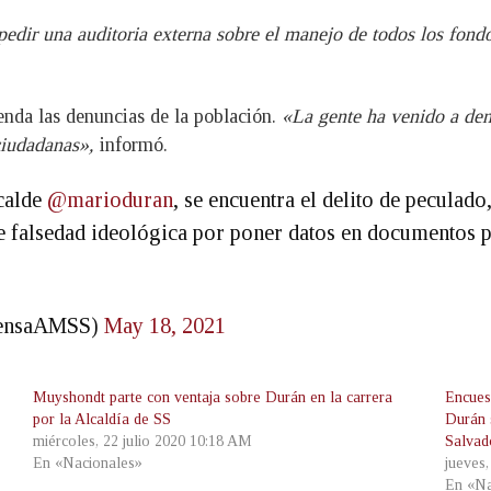
ir una auditoria externa sobre el manejo de todos los fondo
ienda las denuncias de la población.
«La gente ha venido a den
 ciudadanas»,
informó.
lcalde
@marioduran
, se encuentra el delito de peculado
e falsedad ideológica por poner datos en documentos 
PrensaAMSS)
May 18, 2021
Muyshondt parte con ventaja sobre Durán en la carrera
Encues
por la Alcaldía de SS
Durán 
miércoles, 22 julio 2020 10:18 AM
Salvad
En «Nacionales»
jueves
En «Na