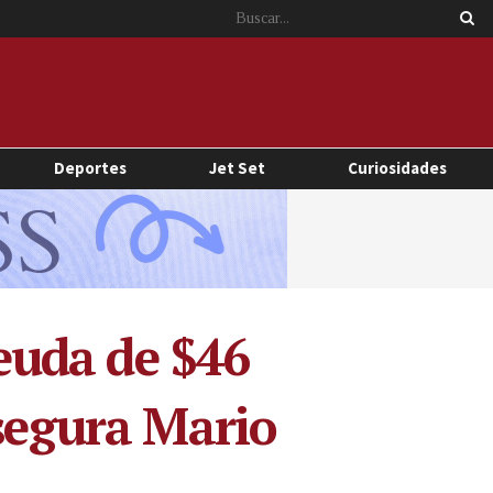
Deportes
Jet Set
Curiosidades
euda de $46
asegura Mario