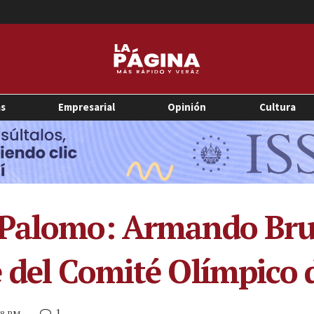
as
Empresarial
Opinión
Cultura
 Palomo: Armando Brun
 del Comité Olímpico d
1
:38 PM