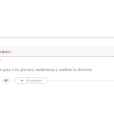
rnández
s
e paso a los jóvenes, modernizar y cambiar lo obsoleto.
Responder