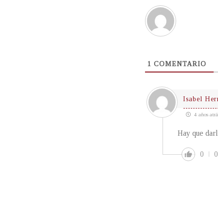
1
COMENTARIO
Isabel He
4 años atrá
Hay que darl
0
0