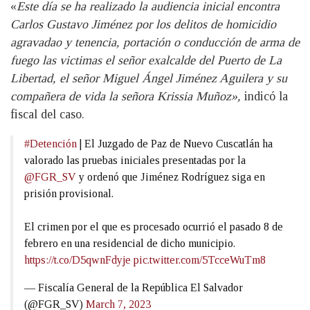
«
Este día se ha realizado la audiencia inicial encontra
Carlos Gustavo Jiménez por los delitos de homicidio
agravadao y tenencia, portación o conducción de arma de
fuego las victimas el señor exalcalde del Puerto de La
Libertad, el señor Miguel Ángel Jiménez Aguilera y su
compañera de vida la señora Krissia Muñoz»,
indicó la
fiscal del caso.
#Detención
| El Juzgado de Paz de Nuevo Cuscatlán ha
valorado las pruebas iniciales presentadas por la
@FGR_SV
y ordenó que Jiménez Rodríguez siga en
prisión provisional.
El crimen por el que es procesado ocurrió el pasado 8 de
febrero en una residencial de dicho municipio.
https://t.co/D5qwnFdyje
pic.twitter.com/5TcceWuTm8
— Fiscalía General de la República El Salvador
(@FGR_SV)
March 7, 2023