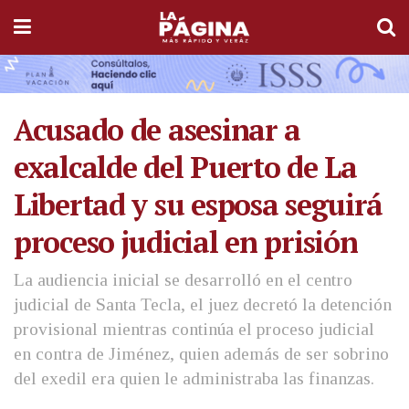
Acusado de asesinar a
exalcalde del Puerto de La
Libertad y su esposa seguirá
proceso judicial en prisión
La audiencia inicial se desarrolló en el centro
judicial de Santa Tecla, el juez decretó la detención
provisional mientras continúa el proceso judicial
en contra de Jiménez, quien además de ser sobrino
del exedil era quien le administraba las finanzas.