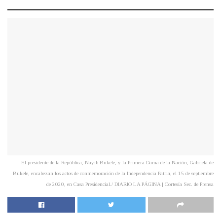
El presidente de la República, Nayib Bukele, y la Primera Dama de la Nación, Gabriela de
Bukele, encabezan los actos de conmemoración de la Independencia Patria, el 15 de septiembre
de 2020, en Casa Presidencial./ DIARIO LA PÁGINA | Cortesía Sec. de Prensa