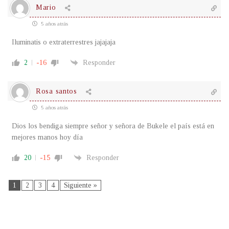
Mario
5 años atrás
Iluminatis o extraterrestres jajajaja
2
-16
Responder
Rosa santos
5 años atrás
Dios los bendiga siempre señor y señora de Bukele el país está en
mejores manos hoy día
20
-15
Responder
1
2
3
4
Siguiente »