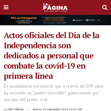
Actos oficiales del Día de la
Independencia son
dedicados a personal que
combate la covid-19 en
primera línea
El mandatario reconoció que a través de 199 años
ha existido un "poder invisible" gobernando por
encima del poder real.
por
Julio Villarán
martes, 15 septiembre 2020 10:59 AM