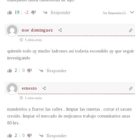
19
-2
Responder
Ver Respuestas
(2)
noe dominguez
5 años atrás
quitenle todo ay mucho ladrones asi todavia escondido ay que seguir
investigando
2
0
Responder
ernesto
5 años atrás
mandenlos a Barrer las calles , limpiar las cunetas , cortar el sacate
crecido, limpiar el mercado de mejicanos trabajo comunitarios unas
80 hrs.
2
0
Responder