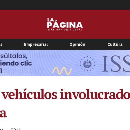
as
Empresarial
Opinión
Cultura
s vehículos involucrad
da
0
AM