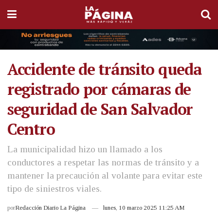
Accidente de tránsito queda
registrado por cámaras de
seguridad de San Salvador
Centro
La municipalidad hizo un llamado a los
conductores a respetar las normas de tránsito y a
mantener la precaución al volante para evitar este
tipo de siniestros viales.
por
Redacción Diario La Página
lunes, 10 marzo 2025 11:25 AM