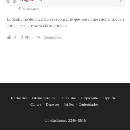
6 años atrás
El Sindrome del machito irresponsable que qiere impresionar a otros
porque siempre se sintió inferior….
0
0
Responder
Nacionales
Internacionales
Entrevistas
Empresarial
Opinión
Cultura
Deportes
Jet Set
Curiosidades
Contáctanos: 2246-0616