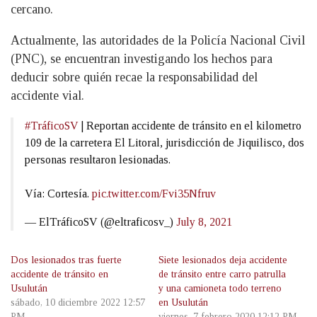
cercano.
Actualmente, las autoridades de la Policía Nacional Civil
(PNC), se encuentran investigando los hechos para
deducir sobre quién recae la responsabilidad del
accidente vial.
#TráficoSV
| Reportan accidente de tránsito en el kilometro
109 de la carretera El Litoral, jurisdicción de Jiquilisco, dos
personas resultaron lesionadas.
Vía: Cortesía.
pic.twitter.com/Fvi35Nfruv
— ElTráficoSV (@eltraficosv_)
July 8, 2021
Dos lesionados tras fuerte
Siete lesionados deja accidente
accidente de tránsito en
de tránsito entre carro patrulla
Usulután
y una camioneta todo terreno
sábado, 10 diciembre 2022 12:57
en Usulután
PM
viernes, 7 febrero 2020 12:12 PM