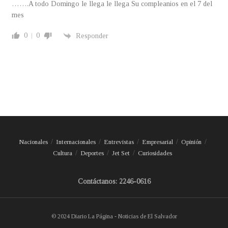
…….A todo Domingo le llega le llega Su compleanios en el 7 del
mes
0
0
Responder
Nacionales
Internacionales
Entrevistas
Empresarial
Opinión
Cultura
Deportes
Jet Set
Curiosidades
Contáctanos: 2246-0616
© 2024 Diario La Página - Noticias de El Salvador