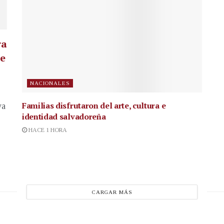
ra
te
NACIONALES
Familias disfrutaron del arte, cultura e
va
identidad salvadoreña
HACE 1 HORA
CARGAR MÁS