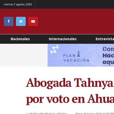
viernes 7 agosto, 2026
Nacionales
Internacionales
Entrevist
Abogada Tahnya P
por voto en Ahua
por
Redacción Diario La Página
lunes, 8 marzo 2021 5:22 P