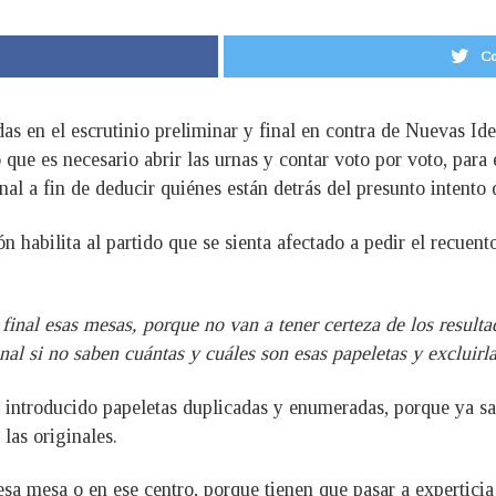
Co
adas en el escrutinio preliminar y final en contra de Nuevas 
ue es necesario abrir las urnas y contar voto por voto, para e
l a fin de deducir quiénes están detrás del presunto intento 
ón habilita al partido que se sienta afectado a pedir el recuen
inal esas mesas, porque no van a tener certeza de los resultad
nal si no saben cuántas y cuáles son esas papeletas y excluirl
introducido papeletas duplicadas y enumeradas, porque ya sa
las originales.
sa mesa o en ese centro, porque tienen que pasar a experticia d