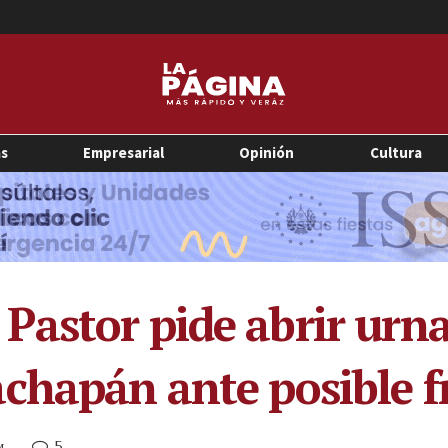
as
Empresarial
Opinión
Cultura
astor pide abrir urna
chapán ante posible f
5
M