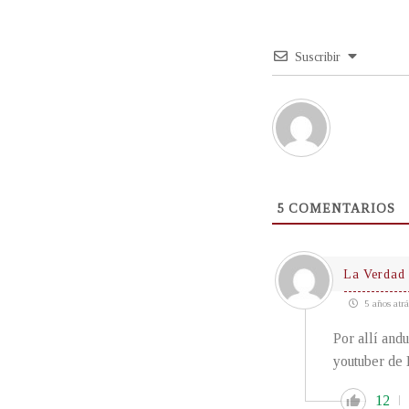
Suscribir
5
COMENTARIOS
La Verdad 
5 años atrá
Por allí and
youtuber de 
12