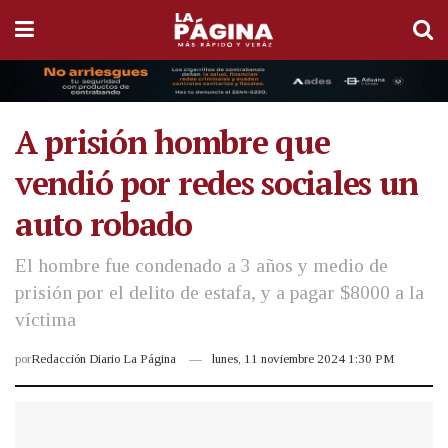
A prisión hombre que
vendió por redes sociales un
auto robado
El hombre fue condenado a 3 años y medio de
prisión por el delito de estafa, y a pagar $8000 a la
víctima
por
Redacción Diario La Página
lunes, 11 noviembre 2024 1:30 PM