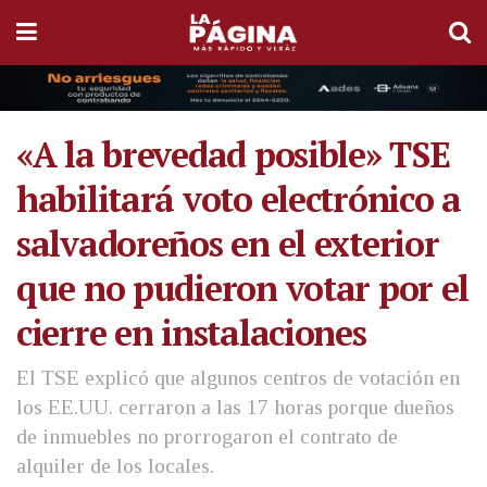
«A la brevedad posible» TSE
habilitará voto electrónico a
salvadoreños en el exterior
que no pudieron votar por el
cierre en instalaciones
El TSE explicó que algunos centros de votación en
los EE.UU. cerraron a las 17 horas porque dueños
de inmuebles no prorrogaron el contrato de
alquiler de los locales.