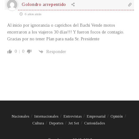
Golondro arrepentido
6 años atrás
Al inicio por ignorancia o caprichos del Bachi Vende motos
encerraron a los viajeros 30 días!!! Y fueron focos de contagio.
Gracias por no tener Plan para nada Sr. Presidente
0
0
Responder
Nacionales
Internacionales
Entrevistas
Empresarial
Opinión
Cultura
Deportes
Jet Set
Curiosidades