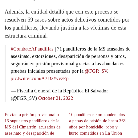
Además, la entidad detalló que con este proceso se
resuelven 69 casos sobre actos delictivos cometidos por
los pandilleros, llevando justicia a las víctimas de esta
estructura criminal.
#CombateAPandillas
| 71 pandilleros de la MS acusados de
asesinato, extor­siones, desaparición de personas y otro­s,
seguirán en prisión provisional gracias a las abundantes
pruebas iniciales presentadas por la
@FGR_SV
.
pic.twitter.com/A7DzYvvzEp
— Fiscalía General de la República El Salvador
(@FGR_SV)
October 21, 2022
Envían a prisión provisional a
10 pandilleros son condenados
13 supuestos pandilleros de la
a penas de prisión de hasta 363
MS del Cimarrón, acusados de
años por homicidio, robo y
asesinato y desaparición de
hurto cometidos en La Unión