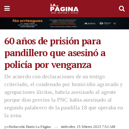
60 años de prisión para
pandillero que asesinó a
policía por venganza
De acuerdo con declaraciones de un testigo
criteriado, el condenado por homicidio agravado y
agrupaciones ilícitas, habría asesinado al agente
porque días previos la PNC había asesinado al
segundo palabrero de la pandilla 18 que operaba en
la zona.
por
Redacción Diario La Página
miércoles, 15 febrero 2023 7:52 AM