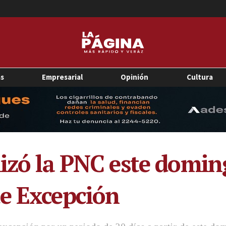
as
Empresarial
Opinión
Cultura
lizó la PNC este domin
e Excepción