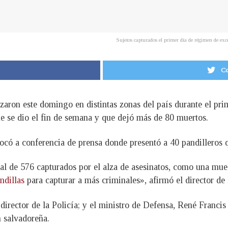
Sujetos capturados el primer día de régimen de 
Co
lizaron este domingo en distintas zonas del país durante el pr
ue se dio el fin de semana y que dejó más de 80 muertos.
ocó a conferencia de prensa donde presentó a 40 pandilleros q
al de 576 capturados por el alza de asesinatos, como una mues
ndillas
para capturar a más criminales», afirmó el director de
 director de la Policía; y el ministro de Defensa, René Franc
n salvadoreña.