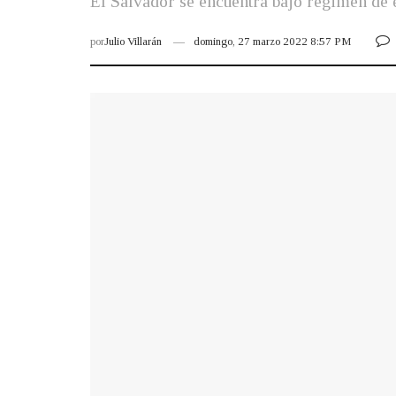
El Salvador se encuentra bajo régimen de e
por
Julio Villarán
domingo, 27 marzo 2022 8:57 PM