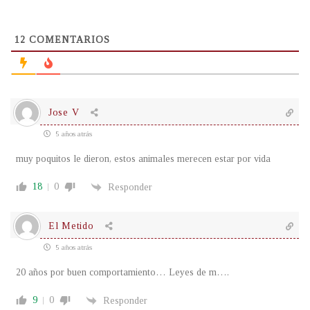
12
COMENTARIOS
Jose V
5 años atrás
muy poquitos le dieron, estos animales merecen estar por vida
18
0
Responder
El Metido
5 años atrás
20 años por buen comportamiento… Leyes de m….
9
0
Responder