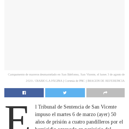
Campamento de mareros desmantelado en San Ildefonso, San Vicente, el lunes 3 de agosto de
2020./ DIARIO LA PÁGINA | Cortesía de PNC | IMAGEN DE REFERENCIA
E
l Tribunal de Sentencia de San Vicente
impuso el martes 6 de marzo (ayer) 50
años de prisión a cuatro pandilleros por el