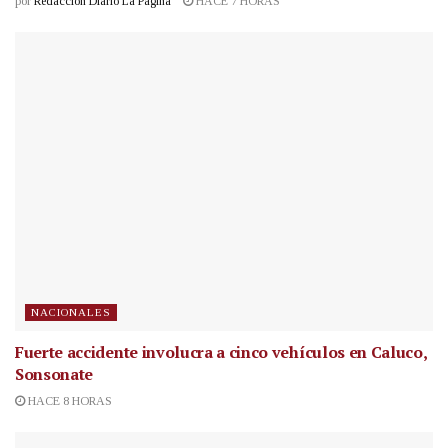
por
Redacción Diario La Página
HACE 7 HORAS
NACIONALES
Fuerte accidente involucra a cinco vehículos en Caluco,
Sonsonate
HACE 8 HORAS