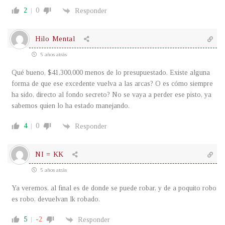
2
0
Responder
Hilo Mental
5 años atrás
Qué bueno, $41,300,000 menos de lo presupuestado. Existe alguna
forma de que ese excedente vuelva a las arcas? O es cómo siempre
ha sido, directo al fondo secreto? No se vaya a perder ese pisto, ya
sabemos quien lo ha estado manejando.
4
0
Responder
NI = KK
5 años atrás
Ya veremos, al final es de donde se puede robar, y de a poquito robo
es robo, devuelvan lk robado.
5
-2
Responder