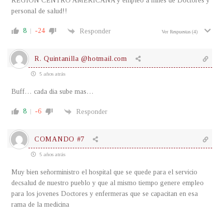
REGIÓN CENTRO AMERICANA y empleo a miles de Doctores y
personal de salud!!
8
-24
Responder
Ver Respuestas
(4)
R. Quintanilla @hotmail.com
5 años atrás
Buff… cada dia sube mas…
8
-6
Responder
COMANDO #7
5 años atrás
Muy bien señorministro el hospital que se quede para el servicio
decsalud de nuestro pueblo y que al mismo tiempo genere empleo
para los jovenes Doctores y enfermeras que se capacitan en esa
rama de la medicina