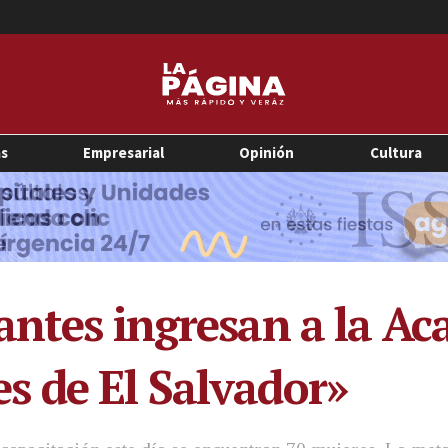
as
Empresarial
Opinión
Cultura
antes ingresan a la A
s de El Salvador»