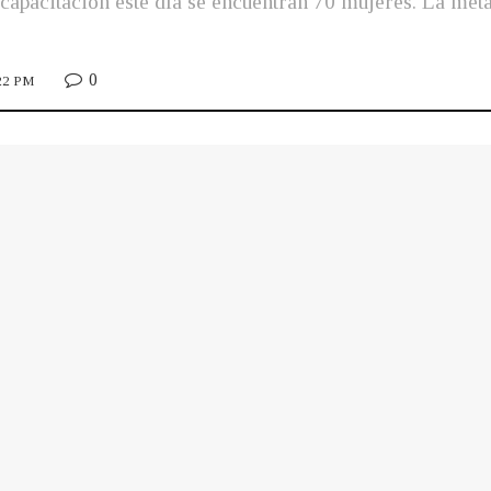
capacitación este día se encuentran 70 mujeres. La met
0
:22 PM