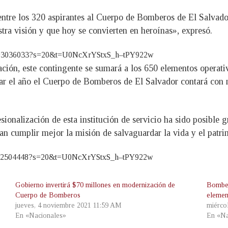
 entre los 320 aspirantes al Cuerpo de Bomberos de El Salvad
tra visión y que hoy se convierten en heroínas», expresó.
507493036033?s=20&t=U0NcXrYStxS_h–tPY922w
ración, este contingente se sumará a los 650 elementos operati
zar el año el Cuerpo de Bomberos de El Salvador contará con 
ionalización de esta institución de servicio ha sido posible g
an cumplir mejor la misión de salvaguardar la vida y el patri
923462504448?s=20&t=U0NcXrYStxS_h–tPY922w
Gobierno invertirá $70 millones en modernización de
Bomber
Cuerpo de Bomberos
element
jueves, 4 noviembre 2021 11:59 AM
miérco
En «Nacionales»
En «Na