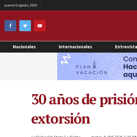
jueves 6 agosto, 2026
Nacionales
Internacionales
Entrevist
30 años de prisió
extorsión
por
Redacción Diario La Página
martes, 8 abril 2025 1:30 P