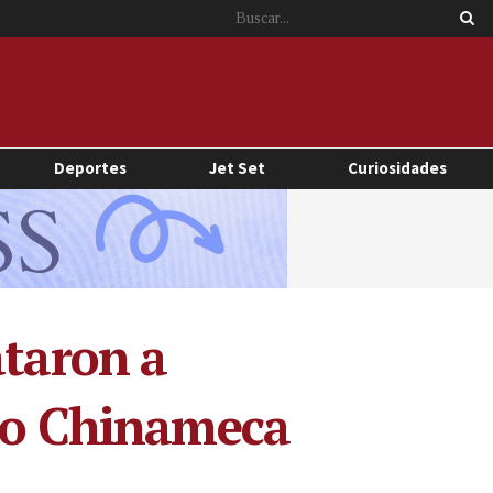
Deportes
Jet Set
Curiosidades
ataron a
sco Chinameca