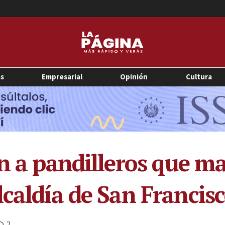
as
Empresarial
Opinión
Cultura
ón a pandilleros que m
lcaldía de San Franci
2