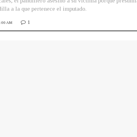
scales, el pandillero asesinó a su víctima porque presum
dilla a la que pertenece el imputado.
1
1:00 AM