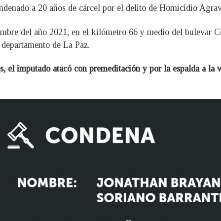
condenado a 20 años de cárcel por el delito de Homicidio Agra
embre del año 2021, en el kilómetro 66 y medio del bulevar C
 departamento de La Paz.
s, el imputado atacó con premeditación y por la espalda a la 