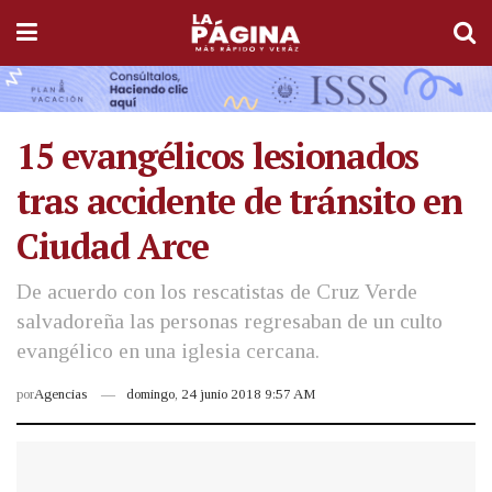
15 evangélicos lesionados
tras accidente de tránsito en
Ciudad Arce
De acuerdo con los rescatistas de Cruz Verde
salvadoreña las personas regresaban de un culto
evangélico en una iglesia cercana.
por
Agencias
domingo, 24 junio 2018 9:57 AM