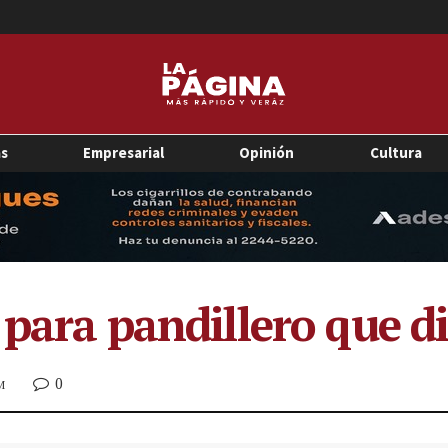
as
Empresarial
Opinión
Cultura
 para pandillero que di
0
M