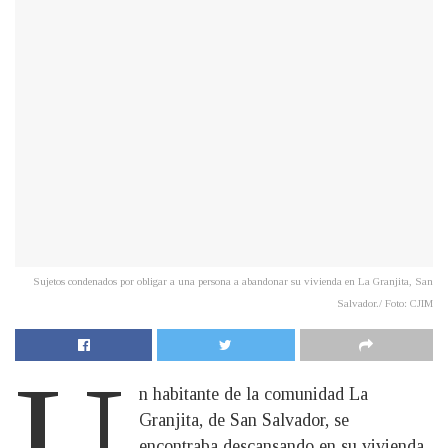
Sujetos condenados por obligar a una persona a abandonar su vivienda en La Granjita, San
Salvador./ Foto: CJIM
U
n habitante de la comunidad La
Granjita, de San Salvador, se
encontraba descansando en su vivienda,