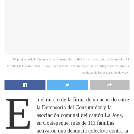
El presidente de la Defensoría del Consumidor recibió la denuncia colectiva de más de 111
familias de la comunidad La Joya, contra la lotificadora Argoz por no entregarles escrituras de
propiedad de los terrenos donde viven
E
n el marco de la firma de un acuerdo entre
la Defensoría del Consumidor y la
asociación comunal del cantón La Joya,
en Coatepeque, más de 111 familias
activaron una denuncia colectiva contra la