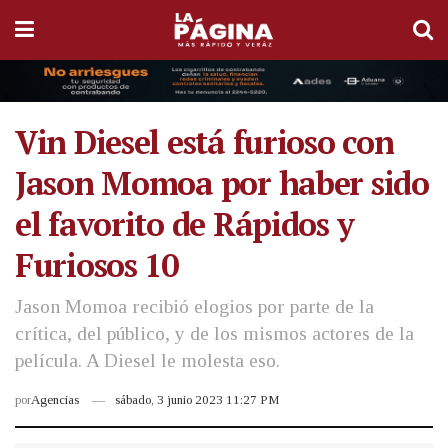
Vin Diesel está furioso con
Jason Momoa por haber sido
el favorito de Rápidos y
Furiosos 10
Jason Momoa recibió elogios por parte de la
crítica, del público, y de los mismos actores de la
película. A Diesel le molesta eso.
por
Agencias
sábado, 3 junio 2023 11:27 PM