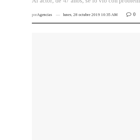
Al actor, de 47 años, se lo vio con proble
0
por
Agencias
lunes, 28 octubre 2019 10:35 AM