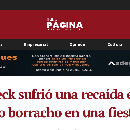
as
Empresarial
Opinión
Cultura
ck sufrió una recaída 
to borracho en una fie