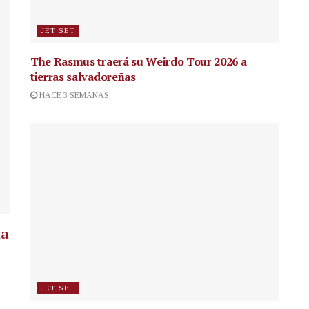
JET SET
The Rasmus traerá su Weirdo Tour 2026 a
tierras salvadoreñas
HACE 3 SEMANAS
la
JET SET