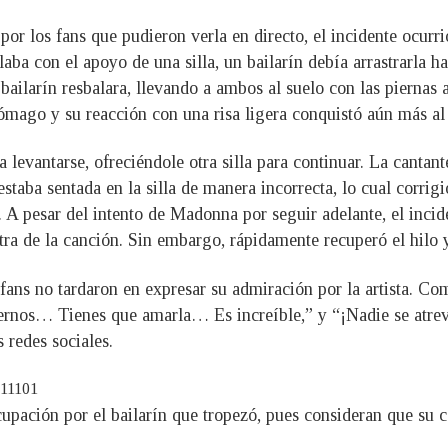
or los fans que pudieron verla en directo, el incidente ocurr
ba con el apoyo de una silla, un bailarín debía arrastrarla ha
bailarín resbalara, llevando a ambos al suelo con las piernas
ómago y su reacción con una risa ligera conquistó aún más al 
levantarse, ofreciéndole otra silla para continuar. La cantant
taba sentada en la silla de manera incorrecta, lo cual corrigi
n. A pesar del intento de Madonna por seguir adelante, el inc
a de la canción. Sin embargo, rápidamente recuperó el hilo y 
s fans no tardaron en expresar su admiración por la artista. 
ernos… Tienes que amarla… Es increíble,” y “¡Nadie se atreve
s redes sociales.
911101
ación por el bailarín que tropezó, pues consideran que su car