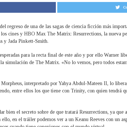
Co
l regreso de una de las sagas de ciencia ficción más importa
a los cines y HBO Max The Matrix: Resurrections, la nueva 
 y Jada Pinkett-Smith.
speradas para la recta final de este año y por ello Warner liber
 la simulación de The Matrix. «No lo vemos, pero todos estam
 Morpheus, interpretado por Yahya Abdul-Mateen II, lo libera
do, entre ellos los que tiene con Trinity, con quien tendrá qu
bien el secreto sobre de que tratará Resurrections, ya que a
 ello, en el tráiler podemos ver a un Keanu Reeves con un asp
ecer cuando tiene conexiones con el mundo virtual.