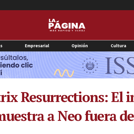
as
Empresarial
Opinión
Cultura
ix Resurrections: El 
 muestra a Neo fuera d