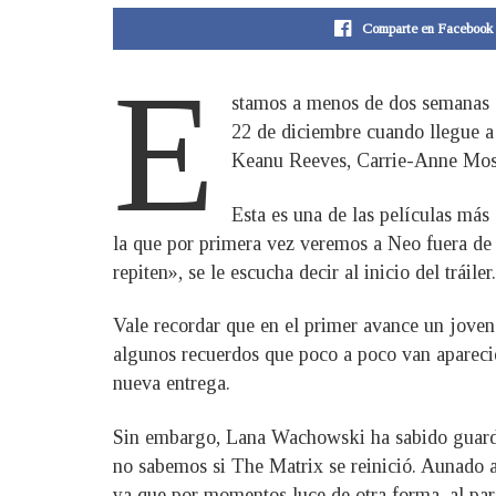
Comparte en Facebook
E
stamos a menos de dos semanas de
22 de diciembre cuando llegue 
Keanu Reeves, Carrie-Anne Moss
Esta es una de las películas más e
la que por primera vez veremos a Neo fuera de
repiten», se le escucha decir al inicio del tráiler.
Vale recordar que en el primer avance un joven
algunos recuerdos que poco a poco van aparecien
nueva entrega.
Sin embargo, Lana Wachowski ha sabido guardar 
no sabemos si The Matrix se reinició. Aunado a
ya que por momentos luce de otra forma, al par