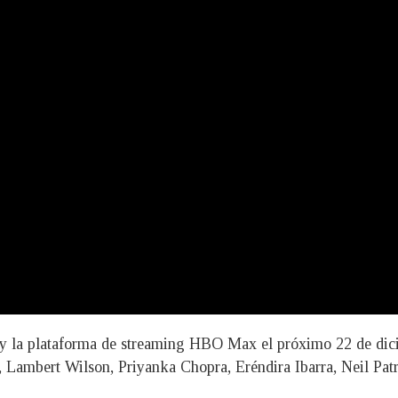
s y la plataforma de streaming HBO Max el próximo 22 de dic
 Lambert Wilson, Priyanka Chopra, Eréndira Ibarra, Neil Patr