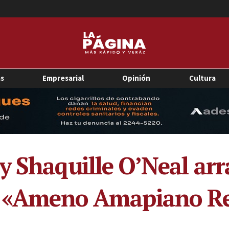
as
Empresarial
Opinión
Cultura
y Shaquille O’Neal arr
s’ «Ameno Amapiano R