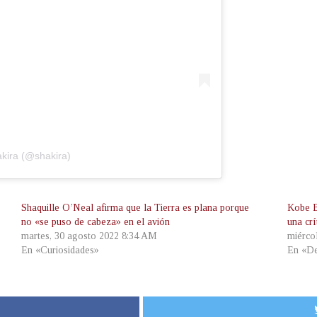
akira (@shakira)
Shaquille O’Neal afirma que la Tierra es plana porque
Kobe B
no «se puso de cabeza» en el avión
una crí
martes, 30 agosto 2022 8:34 AM
miérco
En «Curiosidades»
En «De