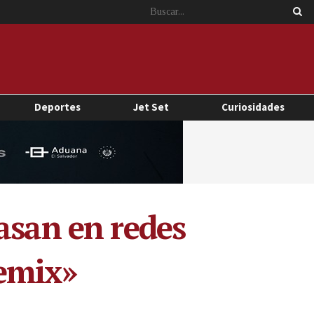
Deportes
Jet Set
Curiosidades
asan en redes
emix»