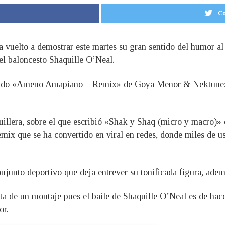
Co
 vuelto a demostrar este martes su gran sentido del humor al
del baloncesto Shaquille O’Neal.
lando «Ameno Amapiano – Remix» de Goya Menor & Nektunez,
illera, sobre el que escribió «Shak y Shaq (micro y macro)» e
ix que se ha convertido en viral en redes, donde miles de u
njunto deportivo que deja entrever su tonificada figura, ademá
ata de un montaje pues el baile de Shaquille O’Neal es de hac
or.