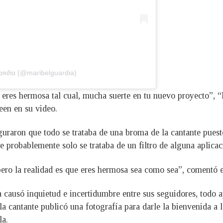
αя∂iα (@maribelguardia)
 eres hermosa tal cual, mucha suerte en tu nuevo proyecto”, “P
een en su video.
guraron que todo se trataba de una broma de la cantante pues
e probablemente solo se trataba de un filtro de alguna aplicac
o, pero la realidad es que eres hermosa sea como sea”, comentó
 causó inquietud e incertidumbre entre sus seguidores, todo a
a cantante publicó una fotografía para darle la bienvenida a 
la.