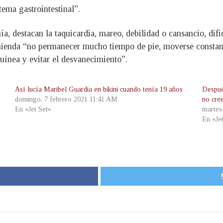
tema gastrointestinal”.
a, destacan la taquicardia, mareo, debilidad o cansancio, difi
mienda “no permanecer mucho tiempo de pie, moverse constant
uínea y evitar el desvanecimiento”.
Así lucía Maribel Guardia en bikini cuando tenía 19 años
Despué
domingo, 7 febrero 2021 11:41 AM
no cre
En «Jet Set»
martes
En «Je