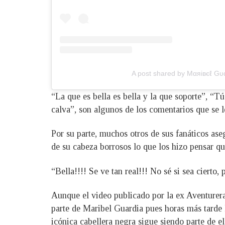
A post shared by Mαяiвєℓ Gυ
“La que es bella es bella y la que soporte”, “Tú
calva”, son algunos de los comentarios que se l
Por su parte, muchos otros de sus fanáticos ase
de su cabeza borrosos lo que los hizo pensar qu
“Bella!!!! Se ve tan real!!! No sé si sea ciert
Aunque el video publicado por la ex Aventurera
parte de Maribel Guardia pues horas más tarde l
icónica cabellera negra sigue siendo parte de el