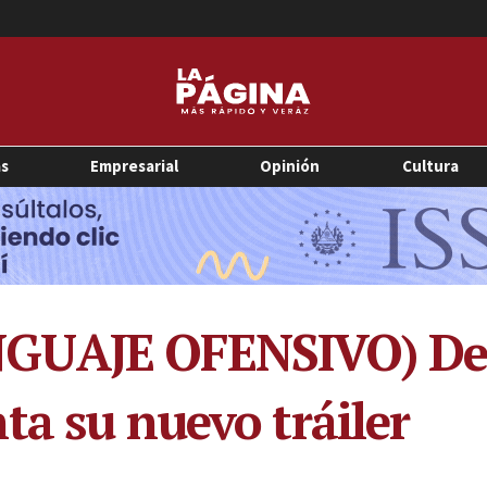
as
Empresarial
Opinión
Cultura
GUAJE OFENSIVO) De
ta su nuevo tráiler