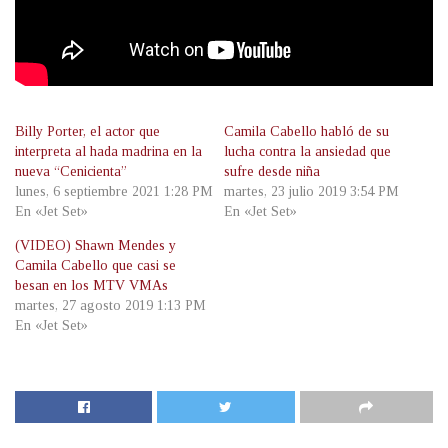
Billy Porter, el actor que
Camila Cabello habló de su
interpreta al hada madrina en la
lucha contra la ansiedad que
nueva “Cenicienta”
sufre desde niña
lunes, 6 septiembre 2021 1:28 PM
martes, 23 julio 2019 3:54 PM
En «Jet Set»
En «Jet Set»
(VIDEO) Shawn Mendes y
Camila Cabello que casi se
besan en los MTV VMAs
martes, 27 agosto 2019 1:13 PM
En «Jet Set»