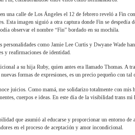
n una calle de Los Ángeles el 12 de febrero reveló a Fin con 
les. Esta imagen siguió a otra captura donde Fin se despedía 
odía observar el nombre “Fin” bordado en su mochila.
tras personalidades como Jamie Lee Curtis y Dwyane Wade han 
es y reafirmaciones de identidad.
dicional a su hija Ruby, quien antes era llamado Thomas. A tr
r nuevas formas de expresiones, es un precio pequeño con tal d
oce juicios. Como mamá, me solidarizo totalmente con mis h
ntes, cuerpos e ideas. En este día de la visibilidad trans mi h
ilidad que asumió al educarse y proporcionar un entorno de 
dadores en el proceso de aceptación y amor incondicional.