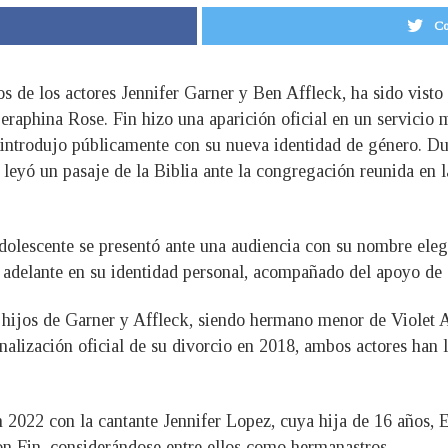
Co
os de los actores Jennifer Garner y Ben Affleck, ha sido vist
Seraphina Rose. Fin hizo una aparición oficial en un servicio
 introdujo públicamente con su nueva identidad de género. Du
 leyó un pasaje de la Biblia ante la congregación reunida en 
adolescente se presentó ante una audiencia con su nombre ele
o adelante en su identidad personal, acompañado del apoyo de
s hijos de Garner y Affleck, siendo hermano menor de Violet 
finalización oficial de su divorcio en 2018, ambos actores ha
n 2022 con la cantante Jennifer Lopez, cuya hija de 16 años
on Fin, considerándose entre ellos como hermanastros.