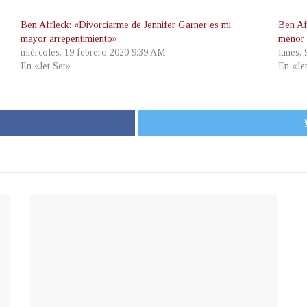
Ben Affleck: «Divorciarme de Jennifer Garner es mi
Ben Af
mayor arrepentimiento»
menor 
miércoles, 19 febrero 2020 9:39 AM
lunes,
En «Jet Set»
En «Je