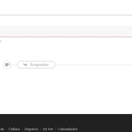
s
Responder
ión
Cultura
Deportes
Jet Set
Curiosidades