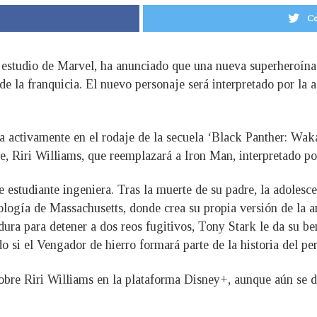
Co
l estudio de Marvel, ha anunciado que una nueva superheroína
e la franquicia. El nuevo personaje será interpretado por la
pa activamente en el rodaje de la secuela ‘Black Panther: Waka
je, Riri Williams, que reemplazará a Iron Man, interpretado p
e estudiante ingeniera. Tras la muerte de su padre, la adolesc
nología de Massachusetts, donde crea su propia versión de la 
ra para detener a dos reos fugitivos, Tony Stark le da su be
 si el Vengador de hierro formará parte de la historia del pe
 sobre Riri Williams en la plataforma Disney+, aunque aún se 