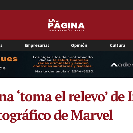
as
Empresarial
Opinión
Cultura
a ‘toma el relevo’ de 
ográfico de Marvel