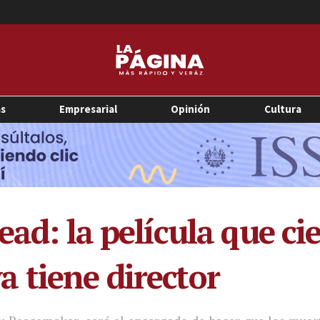
as
Empresarial
Opinión
Cultura
ead: la película que cie
 tiene director