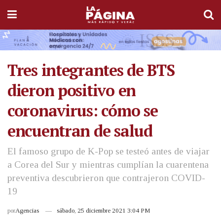
Tres integrantes de BTS
dieron positivo en
coronavirus: cómo se
encuentran de salud
El famoso grupo de K-Pop se testeó antes de viajar
a Corea del Sur y mientras cumplían la cuarentena
preventiva descubrieron que contrajeron COVID-
19
por
Agencias
sábado, 25 diciembre 2021 3:04 PM